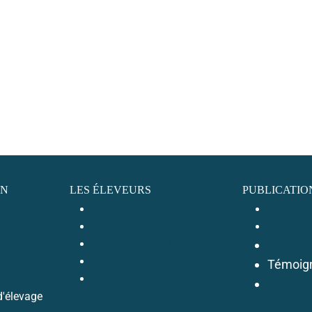
IN
LES ÉLEVEURS
PUBLICATIO
e
Nos éleveurs
Blog : Ar
race
Propriétaires de baudets
Galerie 
tivités
Producteurs de lait
Matérie
baudets
Nos utilisateurs
Témoig
ogique
Ânes à vendre
Autres 
'élevage