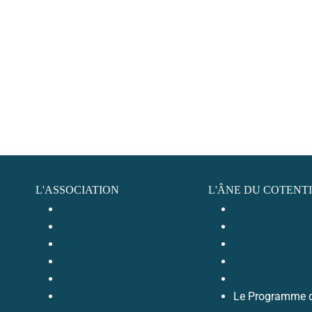
L'ASSOCIATION
L'ÂNE DU COTENT
Rôle et histoire
L'histoire de rac
Le Conseil d'administration
Standard de la 
Statuts de l'association
Programme d'ac
Règlement intérieur
Catalogue des 
Organisme de sélection
Le livre généal
Documents de référence
Le Programme d