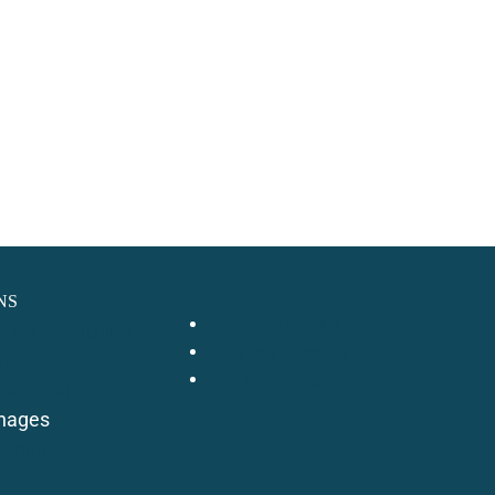
NS
Mentions légales
ticles & Actualités
Espace adhérents
Photos
Nos adhérents
l à vendre
nages
annonces